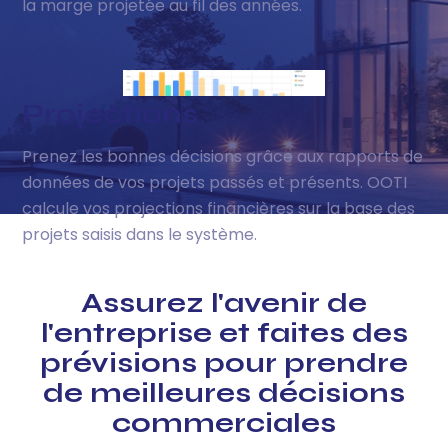
la marge projetée au fil des années.
Projections
Prenez les bonnes décisions grâce aux rapports de
données de vos projets passés et présents. OOTI
calcule vos projections financières sur la base des
projets saisis dans le système.
Assurez l'avenir de
l'entreprise et faites des
prévisions pour prendre
de meilleures décisions
commerciales