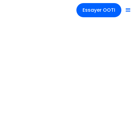
Essayer OOTI
Actualités
Neuroarchitecture |